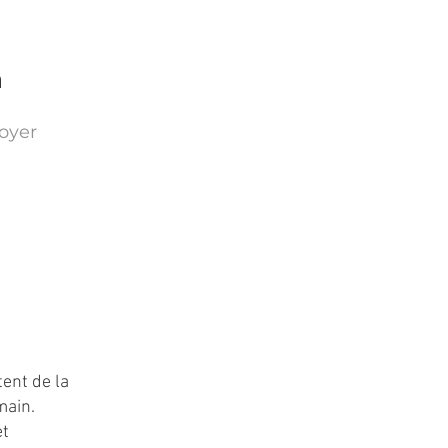
n
oyer
ent de la
main.
et