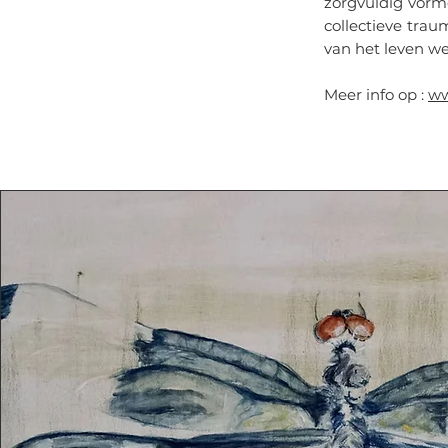
zorgvuldig vorm
collectieve tra
van het leven we
Meer info op :
ww