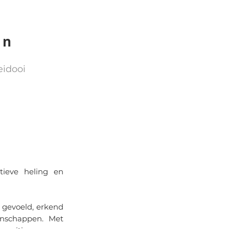
on
eidooi
ctieve heling en
t gevoeld, erkend
nschappen. Met