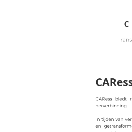
Trans
CARes
CARess biedt ri
herverbinding.
In tijden van ve
en getransfor