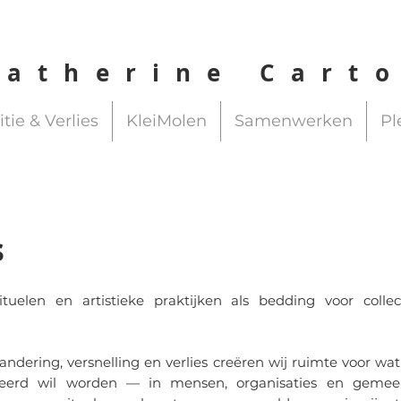
Catherine Cart
itie & Verlies
KleiMolen
Samenwerken
Pl
s
tuelen en artistieke praktijken als bedding voor colle
randering, versnelling en verlies creëren wij ruimte voor wa
meerd wil worden — in mensen, organisaties en gemee