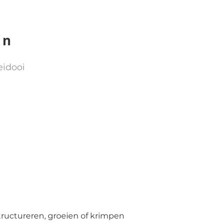
on
eidooi
ructureren, groeien of krimpen