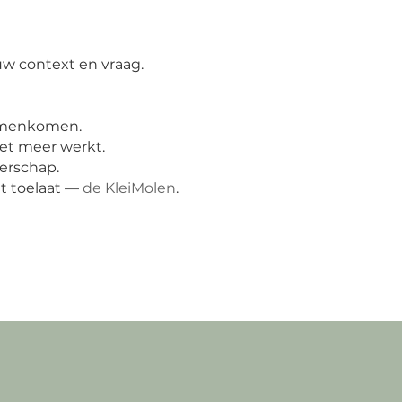
uw context en vraag.
samenkomen.
iet meer werkt.
derschap.
at toelaat —
de KleiMolen
.