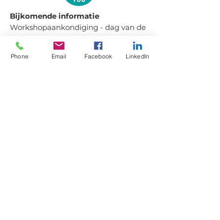
Bijkomende informatie
Workshopaankondiging - dag van de
leidinggevenden: Odisee 2019
De Standaard - 2019 - Rouwen op de
Phone
Email
Facebook
LinkedIn
werkvloer.
Ik ben ook actief als
p
raatgroepbegeleider en vormings-
vrijwiligger bij
OVER MIJ
MEER
CONTACT